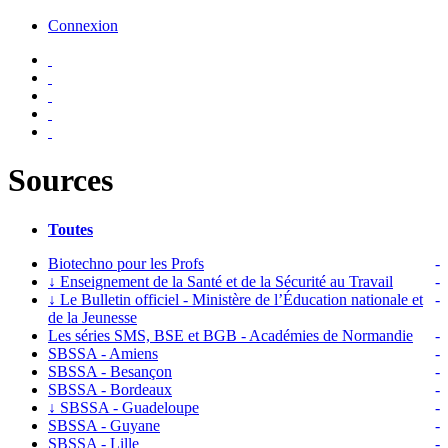
Connexion
Sources
Toutes
Biotechno pour les Profs
-
↓
Enseignement de la Santé et de la Sécurité au Travail
-
↓
Le Bulletin officiel - Ministère de l’Éducation nationale et
-
de la Jeunesse
Les séries SMS, BSE et BGB - Académies de Normandie
-
SBSSA - Amiens
-
SBSSA - Besançon
-
SBSSA - Bordeaux
-
↓
SBSSA - Guadeloupe
-
SBSSA - Guyane
-
SBSSA - Lille
-