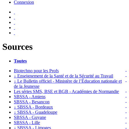
Connexion
Sources
Toutes
Biotechno pour les Profs
-
↓
Enseignement de la Santé et de la Sécurité au Travail
-
↓
Le Bulletin officiel - Ministère de l’Éducation nationale et
-
de la Jeunesse
Les séries SMS, BSE et BGB - Académies de Normandie
-
SBSSA - Amiens
-
SBSSA - Besançon
-
↓
SBSSA - Bordeaux
-
↓
SBSSA - Guadeloupe
-
SBSSA - Guyane
-
SBSSA - Lille
-
↓
SBSSA - Limoges
-