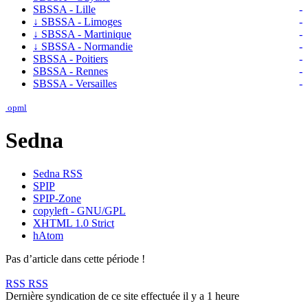
SBSSA - Lille
-
↓
SBSSA - Limoges
-
↓
SBSSA - Martinique
-
↓
SBSSA - Normandie
-
SBSSA - Poitiers
-
SBSSA - Rennes
-
SBSSA - Versailles
-
opml
Sedna
Sedna RSS
SPIP
SPIP-Zone
copyleft - GNU/GPL
XHTML 1.0 Strict
hAtom
Pas d’article dans cette période !
RSS
RSS
Dernière syndication de ce site effectuée il y a 1 heure