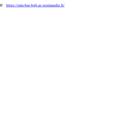
die
https://sms-bse-bgb.ac-normandie.fr/