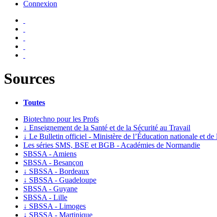
Connexion
Sources
Toutes
Biotechno pour les Profs
↓
Enseignement de la Santé et de la Sécurité au Travail
↓
Le Bulletin officiel - Ministère de l’Éducation nationale et de
Les séries SMS, BSE et BGB - Académies de Normandie
SBSSA - Amiens
SBSSA - Besançon
↓
SBSSA - Bordeaux
↓
SBSSA - Guadeloupe
SBSSA - Guyane
SBSSA - Lille
↓
SBSSA - Limoges
↓
SBSSA - Martinique