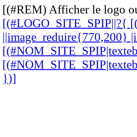
[(#REM) Afficher le logo ou 
[(#LOGO_SITE_SPIP||?{ 
||image_reduire{770,200} |in
[(#NOM_SITE_SPIP|textebrut)
[(#NOM_SITE_SPIP|textebru
})]