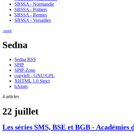
SBSSA - Normandie
SBSSA - Poitiers
SBSSA - Rennes
SBSSA - Versailles
opml
Sedna
Sedna RSS
SPIP
SPIP-Zone
copyleft - GNU/GPL
XHTML 1.0 Strict
hAtom
4 articles
22 juillet
Les séries SMS, BSE et BGB - Académies