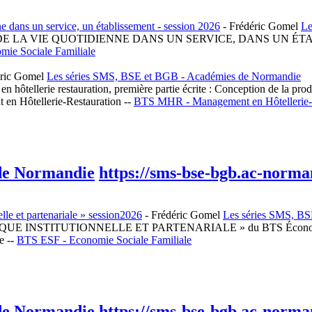
 dans un service, un établissement - session 2026
-
Frédéric Gomel
Le
DE LA VIE QUOTIDIENNE DANS UN SERVICE, DANS UN ÉTABLISSE
ie Sociale Familiale
ric Gomel
Les séries SMS, BSE et BGB - Académies de Normandie
 en hôtellerie restauration, première partie écrite : Conception de la p
 en Hôtellerie-Restauration --
BTS MHR - Management en Hôtellerie-
 de Normandie
https://sms-bse-bgb.ac-norman
lle et partenariale » session2026
-
Frédéric Gomel
Les séries SMS, B
QUE INSTITUTIONNELLE ET PARTENARIALE » du BTS Économie soci
e --
BTS ESF - Economie Sociale Familiale
 de Normandie
https://sms-bse-bgb.ac-norman