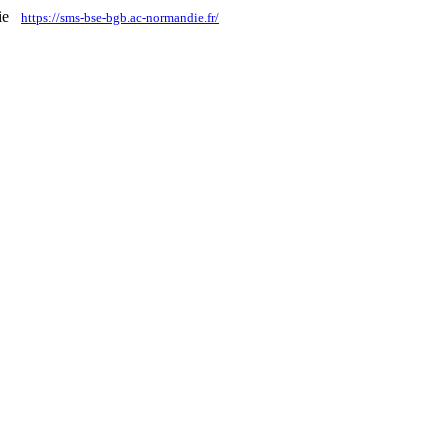
die
https://sms-bse-bgb.ac-normandie.fr/