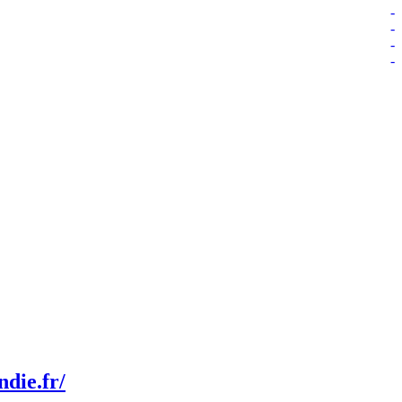
-
-
-
-
die.fr/