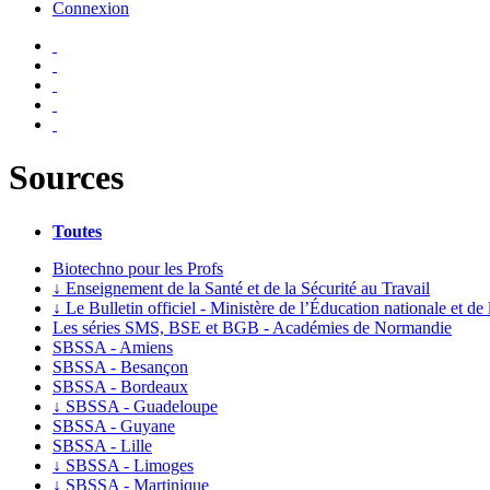
Connexion
Sources
Toutes
Biotechno pour les Profs
↓
Enseignement de la Santé et de la Sécurité au Travail
↓
Le Bulletin officiel - Ministère de l’Éducation nationale et de
Les séries SMS, BSE et BGB - Académies de Normandie
SBSSA - Amiens
SBSSA - Besançon
SBSSA - Bordeaux
↓
SBSSA - Guadeloupe
SBSSA - Guyane
SBSSA - Lille
↓
SBSSA - Limoges
↓
SBSSA - Martinique