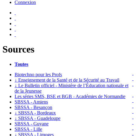
Connexion
Sources
Toutes
Biotechno pour les Profs
-
↓
Enseignement de la Santé et de la Sécurité au Travail
-
↓
Le Bulletin officiel - Ministère de l’Éducation nationale et
-
de la Jeunesse
Les séries SMS, BSE et BGB - Académies de Normandie
-
SBSSA - Amiens
-
SBSSA - Besançon
-
↓
SBSSA - Bordeaux
-
↓
SBSSA - Guadeloupe
-
SBSSA - Guyane
-
SBSSA - Lille
-
↓
SBSSA - Limoges
-