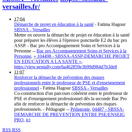
versailles.fr/
17:04
Démarche de projet en éducation à la santé
-
Fatima Hagour
SBSSA - Versailles
Mettre en oeuvre la démarche de projet en éducation à la santé
pour préparer les élèves à l'épreuve ponctuelle E2 du bac pro
ASSP. - Bac pro Accompagnement Soins et Services à la
Personne --
Bac pro Accompagnement Soins et Services à la
Personne
,
« 104498 - SBSSA-ASSP-DEMARCHE PROJET
EN EDUCATION A LA SANTE »
,
https://view.genially.com/6a462859e3b99d984d7b3de8
11:07
Renforcer la démarche de prévention des risques
professionnels entre le professeur de PSE et d'enseignement
professionnel
-
Fatima Hagour
SBSSA - Versailles
Co-construction d'un parcours cohérent entre le professeur de
PSE et d'enseignement professionnel dès la seconde Bac Pro
afin de renforcer la démarche de prévention des risques
professionnels. - Pédagogie --
Pédagogie
,
04487 - SBSSA-
DEMARCHE DE PREVENTION ENTRE PSE/ENSEIG
PRO
,
ici
RSS
RSS