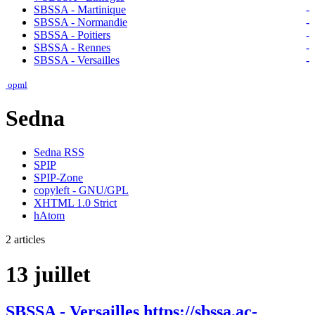
SBSSA - Martinique
-
SBSSA - Normandie
-
SBSSA - Poitiers
-
SBSSA - Rennes
-
SBSSA - Versailles
-
opml
Sedna
Sedna RSS
SPIP
SPIP-Zone
copyleft - GNU/GPL
XHTML 1.0 Strict
hAtom
2 articles
13 juillet
SBSSA - Versailles
https://sbssa.ac-