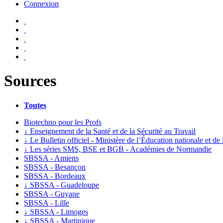
Connexion
Sources
Toutes
Biotechno pour les Profs
↓
Enseignement de la Santé et de la Sécurité au Travail
↓
Le Bulletin officiel - Ministère de l’Éducation nationale et de
↓
Les séries SMS, BSE et BGB - Académies de Normandie
SBSSA - Amiens
SBSSA - Besançon
SBSSA - Bordeaux
↓
SBSSA - Guadeloupe
SBSSA - Guyane
SBSSA - Lille
↓
SBSSA - Limoges
↓
SBSSA - Martinique