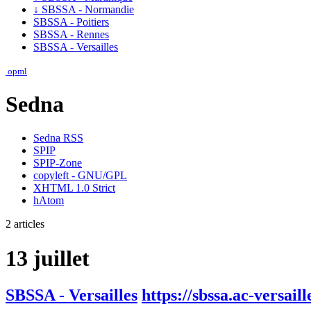
↓
SBSSA - Normandie
SBSSA - Poitiers
SBSSA - Rennes
SBSSA - Versailles
opml
Sedna
Sedna RSS
SPIP
SPIP-Zone
copyleft - GNU/GPL
XHTML 1.0 Strict
hAtom
2 articles
13 juillet
SBSSA - Versailles
https://sbssa.ac-versaille