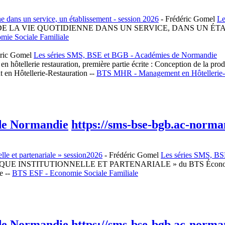
 dans un service, un établissement - session 2026
-
Frédéric Gomel
Le
DE LA VIE QUOTIDIENNE DANS UN SERVICE, DANS UN ÉTABLISSE
ie Sociale Familiale
ric Gomel
Les séries SMS, BSE et BGB - Académies de Normandie
 en hôtellerie restauration, première partie écrite : Conception de la p
 en Hôtellerie-Restauration --
BTS MHR - Management en Hôtellerie-
 de Normandie
https://sms-bse-bgb.ac-norman
lle et partenariale » session2026
-
Frédéric Gomel
Les séries SMS, B
QUE INSTITUTIONNELLE ET PARTENARIALE » du BTS Économie soci
e --
BTS ESF - Economie Sociale Familiale
 de Normandie
https://sms-bse-bgb.ac-norman