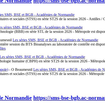
 de Normandie
https://sms-bse-bgb.ac-norman
ries SMS, BSE et BGB - Académies de Normandie
itaires et sociales (STSS) en série ST2S de la session 2026 - Antilles /
es séries SMS, BSE et BGB - Académies de Normandie
chnologie (BBB) en série STL de la session 2026 - Métropole est dispon
umesnil
Les séries SMS, BSE et BGB - Académies de Normandie
première session du BTS Bioanalyses au laboratoire de contrôle est disp
ôles
Les séries SMS, BSE et BGB - Académies de Normandie
athologie humaine (CBPH) en série ST2S de la session 2026 - Métropole 
opole)
-
O Beaumesnil
Les séries SMS, BSE et BGB - Académies de 
nitaires et sociales (STSS) en série ST2S de la session 2026 - Métropole 
 de Normandie
https://sms-bse-bgb.ac-norman