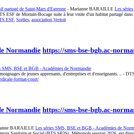
sif partagé de Saint-Mars d'Egrenne
-
Marianne BARAILLE
Les série
e BTS ESF de Mortain-Bocage suite à leur visite d'un habitat partagé d
TS ESF
,
Sorties
,
association Vertoit
 de Normandie
https://sms-bse-bgb.ac-norman
es SMS, BSE et BGB - Académies de Normandie
émoignages de jeunes apprenants, d'entreprises et d'enseignants. .. -
dicale-format-court/
 de Normandie
https://sms-bse-bgb.ac-norman
ianne BARAILLE
Les séries SMS, BSE et BGB - Académies de Norm
teurs Sanitaire et Social (BTS SP3S), Métropole session 2026, est disp