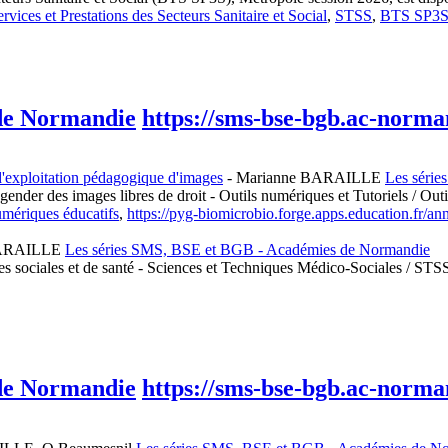
ices et Prestations des Secteurs Sanitaire et Social
,
STSS
,
BTS SP3
 de Normandie
https://sms-bse-bgb.ac-norman
d'exploitation pédagogique d'images
-
Marianne BARAILLE
Les séri
ender des images libres de droit - Outils numériques et Tutoriels / Out
mériques éducatifs
,
https://pyg-biomicrobio.forge.apps.education.fr/an
BARAILLE
Les séries SMS, BSE et BGB - Académies de Normandie
ues sociales et de santé - Sciences et Techniques Médico-Sociales / STS
 de Normandie
https://sms-bse-bgb.ac-norman