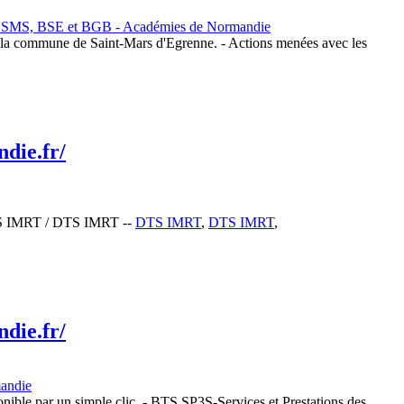
s SMS, BSE et BGB - Académies de Normandie
ans la commune de Saint-Mars d'Egrenne. - Actions menées avec les
die.fr/
 DTS IMRT / DTS IMRT --
DTS IMRT
,
DTS IMRT
,
die.fr/
andie
onible par un simple clic. - BTS SP3S-Services et Prestations des