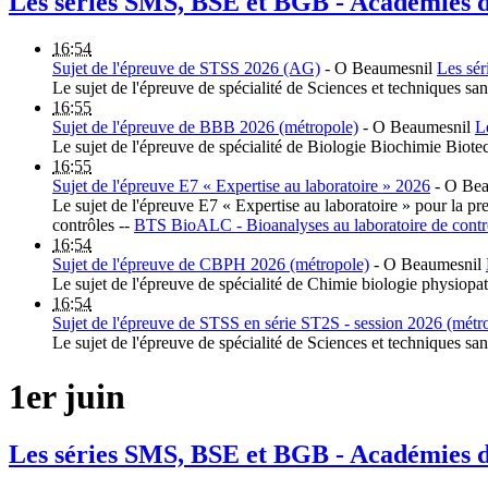
Les séries SMS, BSE et BGB - Académies
16:54
Sujet de l'épreuve de STSS 2026 (AG)
-
O Beaumesnil
Les sé
Le sujet de l'épreuve de spécialité de Sciences et techniques san
16:55
Sujet de l'épreuve de BBB 2026 (métropole)
-
O Beaumesnil
L
Le sujet de l'épreuve de spécialité de Biologie Biochimie Biote
16:55
Sujet de l'épreuve E7 « Expertise au laboratoire » 2026
-
O Bea
Le sujet de l'épreuve E7 « Expertise au laboratoire » pour la 
contrôles --
BTS BioALC - Bioanalyses au laboratoire de contr
16:54
Sujet de l'épreuve de CBPH 2026 (métropole)
-
O Beaumesnil
Le sujet de l'épreuve de spécialité de Chimie biologie physiop
16:54
Sujet de l'épreuve de STSS en série ST2S - session 2026 (métr
Le sujet de l'épreuve de spécialité de Sciences et techniques sa
1er juin
Les séries SMS, BSE et BGB - Académies