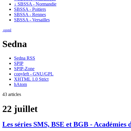
↓
SBSSA - Normandie
SBSSA - Poitiers
SBSSA - Rennes
SBSSA - Versailles
opml
Sedna
Sedna RSS
SPIP
SPIP-Zone
copyleft - GNU/GPL
XHTML 1.0 Strict
hAtom
43 articles
22 juillet
Les séries SMS, BSE et BGB - Académies