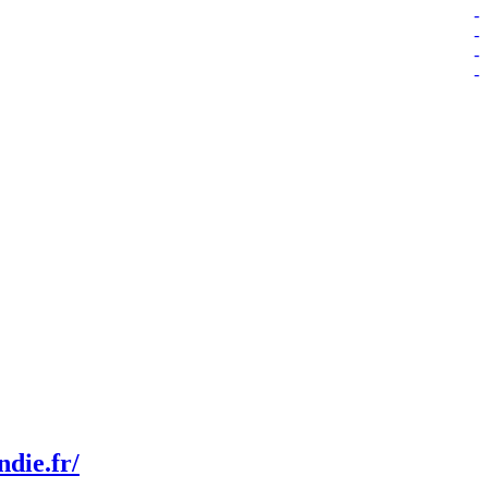
-
-
-
-
die.fr/