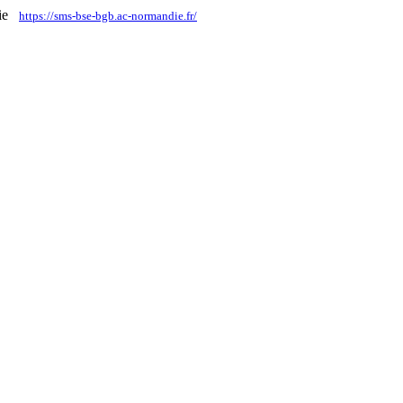
die
https://sms-bse-bgb.ac-normandie.fr/