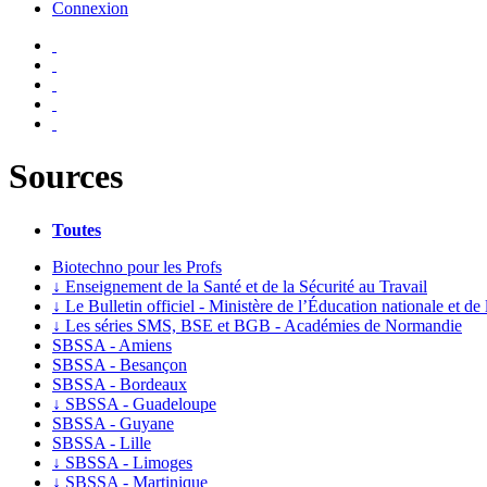
Connexion
Sources
Toutes
Biotechno pour les Profs
↓
Enseignement de la Santé et de la Sécurité au Travail
↓
Le Bulletin officiel - Ministère de l’Éducation nationale et de
↓
Les séries SMS, BSE et BGB - Académies de Normandie
SBSSA - Amiens
SBSSA - Besançon
SBSSA - Bordeaux
↓
SBSSA - Guadeloupe
SBSSA - Guyane
SBSSA - Lille
↓
SBSSA - Limoges
↓
SBSSA - Martinique