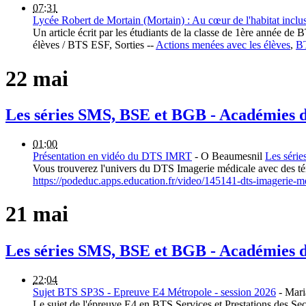
07:31
Lycée Robert de Mortain (Mortain) : Au cœur de l'habitat inclu
Un article écrit par les étudiants de la classe de 1ère année d
élèves / BTS ESF, Sorties --
Actions menées avec les élèves
,
B
22 mai
Les séries SMS, BSE et BGB - Académies
01:00
Présentation en vidéo du DTS IMRT
-
O Beaumesnil
Les séri
Vous trouverez l'univers du DTS Imagerie médicale avec des t
https://podeduc.apps.education.fr/video/145141-dts-imagerie-me
21 mai
Les séries SMS, BSE et BGB - Académies
22:04
Sujet BTS SP3S - Epreuve E4 Métropole - session 2026
-
Mar
Le sujet de l'épreuve E4 en BTS Services et Prestations des Sec