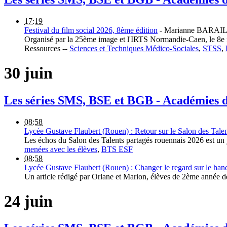
17:19
Festival du film social 2026, 8ème édition
-
Marianne BARAI
Organisé par la 25ème image et l'IRTS Normandie-Caen, le 8e fe
Ressources --
Sciences et Techniques Médico-Sociales
,
STSS
,
30 juin
Les séries SMS, BSE et BGB - Académies
08:58
Lycée Gustave Flaubert (Rouen) : Retour sur le Salon des Tale
Les échos du Salon des Talents partagés rouennais 2026 est un j
menées avec les élèves
,
BTS ESF
08:58
Lycée Gustave Flaubert (Rouen) : Changer le regard sur le han
Un article rédigé par Orlane et Marion, élèves de 2ème année
24 juin