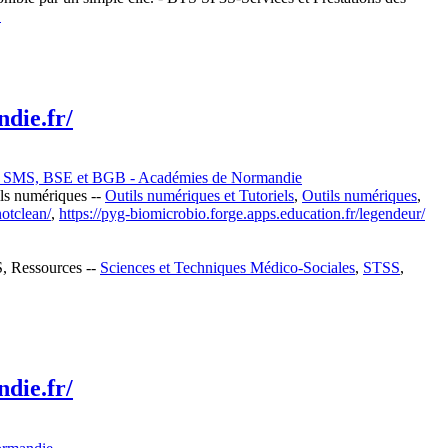
S
die.fr/
es SMS, BSE et BGB - Académies de Normandie
ils numériques --
Outils numériques et Tutoriels
,
Outils numériques
,
notclean/
,
https://pyg-biomicrobio.forge.apps.education.fr/legendeur/
S, Ressources --
Sciences et Techniques Médico-Sociales
,
STSS
,
die.fr/