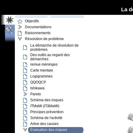
La d
Objectifs
Documentations
Raisonnements
Résolution de problème
La démarche de résolution de
problèmes
Des outils au regard des
démarches
remue méninges
Carte mentale
Logigrammes
QQOQCP
Ishikawa
Pareto
Schéma des risques
ITMaMi (ITâMaMi)
Principes prévention
Schéma de l'activité
Arbre des causes
Évaluation des risques