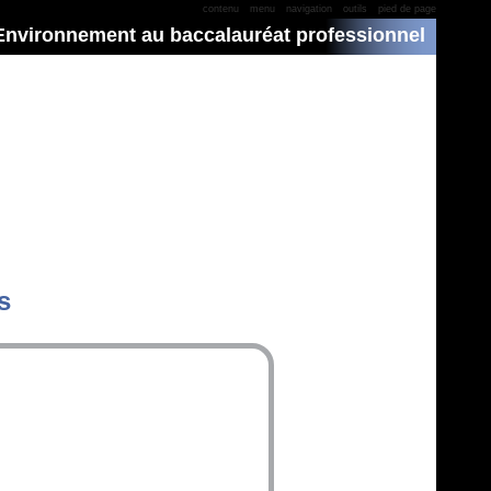
contenu
menu
navigation
outils
pied de page
 Environnement au baccalauréat professionnel
s