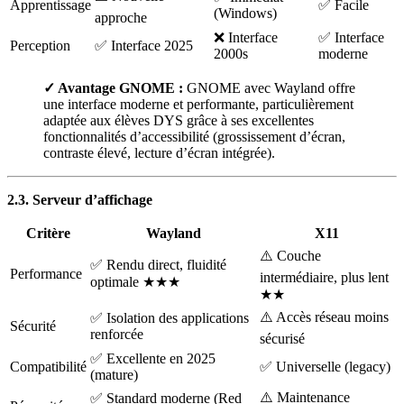
Apprentissage
✅ Facile
(Windows)
approche
❌ Interface
✅ Interface
Perception
✅ Interface 2025
2000s
moderne
✓ Avantage GNOME :
GNOME avec Wayland offre
une interface moderne et performante, particulièrement
adaptée aux élèves DYS grâce à ses excellentes
fonctionnalités d’accessibilité (grossissement d’écran,
contraste élevé, lecture d’écran intégrée).
2.3. Serveur d’affichage
Critère
Wayland
X11
⚠️ Couche
✅ Rendu direct, fluidité
Performance
intermédiaire, plus lent
optimale ★★★
★★
⚠️ Accès réseau moins
✅ Isolation des applications
Sécurité
renforcée
sécurisé
✅ Excellente en 2025
Compatibilité
✅ Universelle (legacy)
(mature)
⚠️ Maintenance
✅ Standard moderne (Red