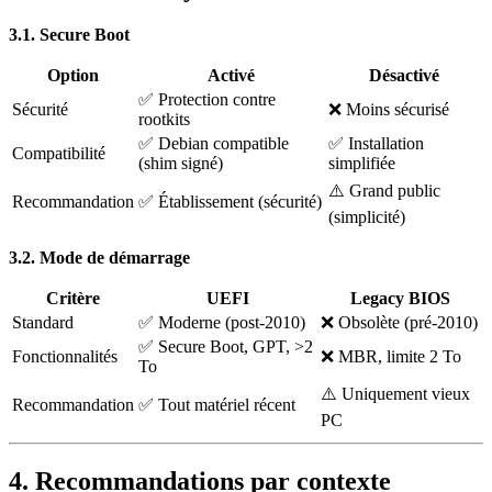
3.1. Secure Boot
Option
Activé
Désactivé
✅ Protection contre
Sécurité
❌ Moins sécurisé
rootkits
✅ Debian compatible
✅ Installation
Compatibilité
(shim signé)
simplifiée
⚠️ Grand public
Recommandation
✅ Établissement (sécurité)
(simplicité)
3.2. Mode de démarrage
Critère
UEFI
Legacy BIOS
Standard
✅ Moderne (post-2010)
❌ Obsolète (pré-2010)
✅ Secure Boot, GPT, >2
Fonctionnalités
❌ MBR, limite 2 To
To
⚠️ Uniquement vieux
Recommandation
✅ Tout matériel récent
PC
4. Recommandations par contexte