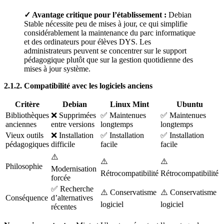
✓ Avantage critique pour l’établissement :
Debian
Stable nécessite peu de mises à jour, ce qui simplifie
considérablement la maintenance du parc informatique
et des ordinateurs pour élèves DYS. Les
administrateurs peuvent se concentrer sur le support
pédagogique plutôt que sur la gestion quotidienne des
mises à jour système.
2.1.2. Compatibilité avec les logiciels anciens
Critère
Debian
Linux Mint
Ubuntu
Bibliothèques
❌ Supprimées
✅ Maintenues
✅ Maintenues
anciennes
entre versions
longtemps
longtemps
Vieux outils
❌ Installation
✅ Installation
✅ Installation
pédagogiques
difficile
facile
facile
⚠️
⚠️
⚠️
Philosophie
Modernisation
Rétrocompatibilité
Rétrocompatibilité
forcée
✅ Recherche
⚠️ Conservatisme
⚠️ Conservatisme
Conséquence
d’alternatives
logiciel
logiciel
récentes