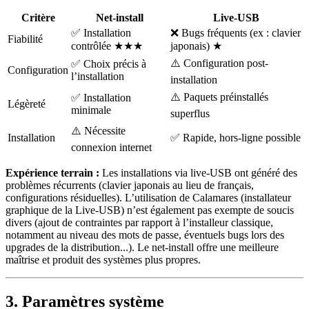
Critère
Net-install
Live-USB
✅ Installation
❌ Bugs fréquents (ex : clavier
Fiabilité
contrôlée ★★★
japonais) ★
⚠️ Configuration post-
✅ Choix précis à
Configuration
l’installation
installation
⚠️ Paquets préinstallés
✅ Installation
Légèreté
minimale
superflus
⚠️ Nécessite
Installation
✅ Rapide, hors-ligne possible
connexion internet
Expérience terrain :
Les installations via live-USB ont généré des
problèmes récurrents (clavier japonais au lieu de français,
configurations résiduelles). L’utilisation de Calamares (installateur
graphique de la Live-USB) n’est également pas exempte de soucis
divers (ajout de contraintes par rapport à l’installeur classique,
notamment au niveau des mots de passe, éventuels bugs lors des
upgrades de la distribution...). Le net-install offre une meilleure
maîtrise et produit des systèmes plus propres.
3. Paramètres système