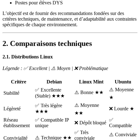
Postes pour élèves DYS
L’objectif est de fournir des recommandations fondées sur des
critères techniques, de maintenance, et d’adaptabilité aux contraintes
spécifiques de chaque environnement.
2. Comparaisons techniques
2.1. Distributions Linux
Légende : ✅ Excellent | ⚠️ Moyen | ❌ Problématique
Critère
Debian
Linux Mint
Ubuntu
⚠️ Moyenne
✅ Excellente
⚠️ Bonne ★★
Stabilité
(Stable) ★★★
★
⚠️ Moyenne
✅ Très légère
Légèreté
❌ Lourde ★
★★★
★★
Réseau
✅ Compatible IP
✅
❌ Dépôt bloqué
établissement
unique
Compatible
✅ Très
⚠️ Conviviale
⚠️ Technique ★★
Convivialité
conviviale