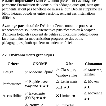
Nuance importante :
Mint et Ubuntu présentent l’avantage de
permettre l’installation de vieux outils pédagogiques qui, bien que
pertinents, n’ont pas bénéficié de mises à jour. Debian supprime les
bibliothèques obsolètes entre versions, rendant ces installations
difficiles.
Avantage paradoxal de Debian :
Cette contrainte pousse à
rechercher des solutions alternatives plus récentes ou à adapter
d’anciens logiciels (souvent de petites applications pédagogiques),
favorisant ainsi la modernisation progressive des outils
pédagogiques plutôt que leur maintien artificiel.
2.2. Environnements graphiques
Critère
GNOME
Xfce
Cinnamon
⚠️ Classique,
✅ Moderne,
Design
✅ Moderne, épuré
familier
Windows-like
⚠️ Léger mais
⚠️ Moyen
✅ Rapide avec
Performance
Wayland ★★★
X11 ★★
★★
⚠️ Moyenne
✅ Excellente
Accessibilité
❌ Limitée ★
(DYS) ★★★
★★
⚠️ Nouvelle
✅ Immédiat