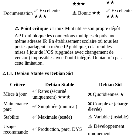
★★
★★★
✅ Excellente
✅ Excellente
⚠️ Bonne ★★
Documentation
★★★
★★★
⚠️ Point critique :
Linux Mint utilise son propre dépôt
APT qui bloque les connexions multiples depuis une
même adresse IP. En établissement scolaire où tous les
postes partagent la même IP publique, cela rend les
mises à jour de l’OS (upgrades avec changement de
version) impossibles avec l’outil intégré. Debian n’a pas
cette limitation.
2.1.1. Debian Stable vs Debian Sid
Critère
Debian Stable
Debian Sid
✅ Rares (sécurité
Mises à jour
❌ Quotidiennes ★
uniquement) ★★★
Maintenance
❌ Complexe (charge
✅ Simplifiée (minimal)
parc
élevée)
⚠️ Variable (instable)
Stabilité
✅ Maximale (testée)
⚠️ Développement
Usage
✅ Production, parc, DYS
recommandé
uniquement