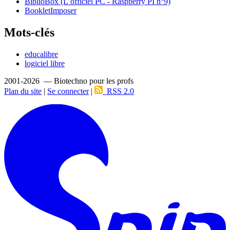
BiblioBox (L’officiel PC - Raspberry PI n°9)
BookletImposer
Mots-clés
educalibre
logiciel libre
2001-2026 — Biotechno pour les profs
Plan du site
|
Se connecter
|
RSS 2.0