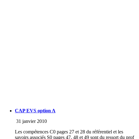
CAP EVS option A
31 janvier 2010
Les compétences C0 pages 27 et 28 du référentiel et les
savoirs associés S0 pages 47, 48 et 49 sont du ressort du prof