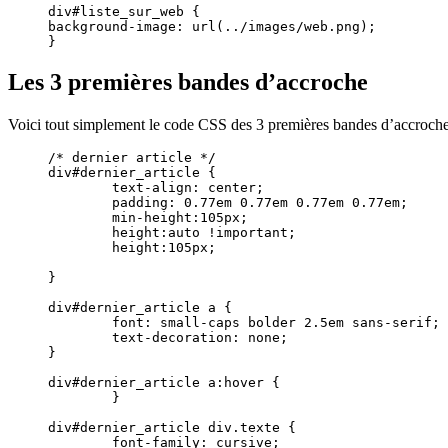
div#liste_sur_web {

background-image: url(../images/web.png);

}
Les 3 premières bandes d’accroche
Voici tout simplement le code CSS des 3 premières bandes d’accroche
/* dernier article */

div#dernier_article {

	text-align: center;

	padding: 0.77em 0.77em 0.77em 0.77em;

	min-height:105px;

	height:auto !important;

	height:105px;

}

div#dernier_article a {

	font: small-caps bolder 2.5em sans-serif;

	text-decoration: none;

}

div#dernier_article a:hover {

	}	

div#dernier_article div.texte {

	font-family: cursive;
