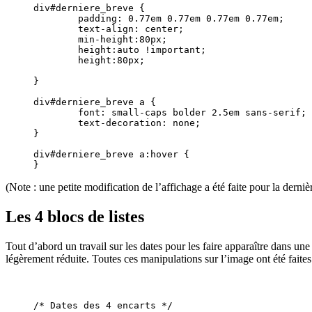
div#derniere_breve {

	padding: 0.77em 0.77em 0.77em 0.77em;	

	text-align: center;

	min-height:80px;

	height:auto !important;

	height:80px;

}

div#derniere_breve a {

	font: small-caps bolder 2.5em sans-serif;

	text-decoration: none;

}

div#derniere_breve a:hover {

}	
(Note : une petite modification de l’affichage a été faite pour la derni
Les 4 blocs de listes
Tout d’abord un travail sur les dates pour les faire apparaître dans une
légèrement réduite. Toutes ces manipulations sur l’image ont été faites
/* Dates des 4 encarts */
