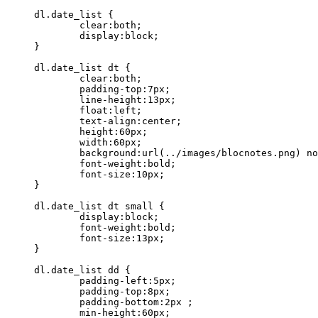
dl.date_list {

	clear:both;

	display:block;

}

dl.date_list dt {

	clear:both;

	padding-top:7px;

	line-height:13px;

	float:left;

	text-align:center;

	height:60px;

	width:60px;

	background:url(../images/blocnotes.png) no-repeat;

	font-weight:bold;

	font-size:10px;

}

dl.date_list dt small {

	display:block;

	font-weight:bold;

	font-size:13px;

}

dl.date_list dd {

	padding-left:5px;

	padding-top:8px;

	padding-bottom:2px ;

	min-height:60px;
