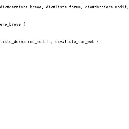
div#derniere_breve, div#liste_forum, div#derniere_modif,
ere_breve {

liste_dernieres_modifs, div#liste_sur_web {
