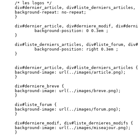
/* les logos */

div#dernier_article, div#liste_derniers_articles, 
background-repeat: no-repeat;

}

div#dernier_article, div#derniere_modif, div#derni
	background-position: 0 0.3em ;

}

div#liste_derniers_articles, div#liste_forum, div#
	background-position: right 0.3em ;

}

div#dernier_article, div#liste_derniers_articles {

background-image: url(../images/article.png);

}

div#derniere_breve {

background-image: url(../images/breve.png);

}

div#liste_forum {

background-image: url(../images/forum.png);

}

div#derniere_modif, div#liste_dernieres_modifs {

background-image: url(../images/miseajour.png);

}
