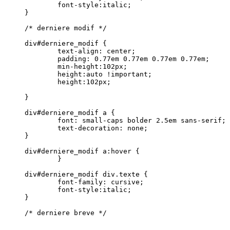
	font-style:italic;

}

/* derniere modif */

div#derniere_modif {

	text-align: center;

	padding: 0.77em 0.77em 0.77em 0.77em;

	min-height:102px;

	height:auto !important;

	height:102px;

}

div#derniere_modif a {

	font: small-caps bolder 2.5em sans-serif;

	text-decoration: none;

}

div#derniere_modif a:hover {

	}	

div#derniere_modif div.texte {

	font-family: cursive;

	font-style:italic;

}

/* derniere breve */
