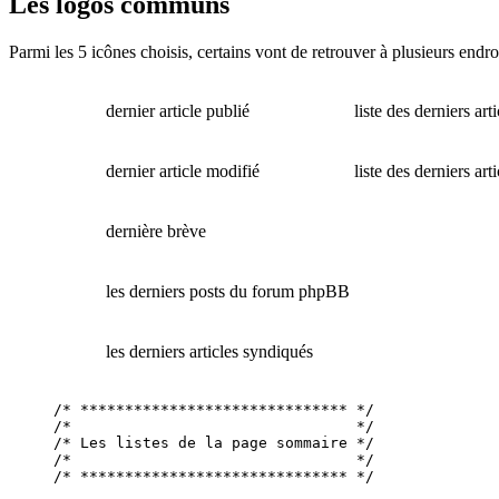
Les logos communs
Parmi les 5 icônes choisis, certains vont de retrouver à plusieurs endroi
dernier article publié
liste des derniers art
dernier article modifié
liste des derniers art
dernière brève
les derniers posts du forum phpBB
les derniers articles syndiqués
/* ****************************** */

/*                                */

/* Les listes de la page sommaire */

/*                                */

/* ****************************** */
