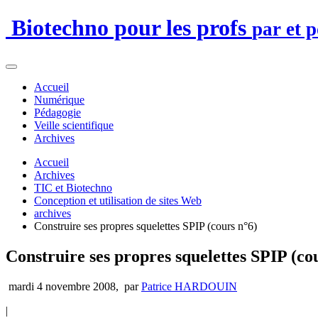
Biotechno pour les profs
par et 
Accueil
Numérique
Pédagogie
Veille scientifique
Archives
Accueil
Archives
TIC et Biotechno
Conception et utilisation de sites Web
archives
Construire ses propres squelettes SPIP (cours n°6)
Construire ses propres squelettes SPIP (co
mardi 4 novembre 2008
,
par
Patrice HARDOUIN
|