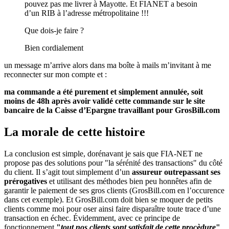
pouvez pas me livrer à Mayotte. Et FIANET a besoin
d’un RIB à l’adresse métropolitaine !!!
Que dois-je faire ?
Bien cordialement
un message m’arrive alors dans ma boîte à mails m’invitant à me
reconnecter sur mon compte et :
ma commande a été purement et simplement annulée, soit
moins de 48h après avoir validé cette commande sur le site
bancaire de la Caisse d’Epargne travaillant pour GrosBill.com
La morale de cette histoire
La conclusion est simple, dorénavant je sais que FIA-NET ne
propose pas des solutions pour "la sérénité des transactions" du côté
du client. Il s’agit tout simplement d’un
assureur outrepassant ses
prérogatives
et utilisant des méthodes bien peu honnêtes afin de
garantir le paiement de ses gros clients (GrosBill.com en l’occurence
dans cet exemple). Et GrosBill.com doit bien se moquer de petits
clients comme moi pour oser ainsi faire disparaître toute trace d’une
transaction en échec. Évidemment, avec ce principe de
fonctionnement
"
tout nos clients sont satisfait de cette procèdure
"