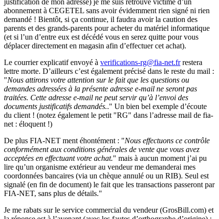
justification de mon adresse) je me suis retrouvé victime d’un
abonnement à CEGETEL sans avoir évidemment rien signé ni rien
demandé ! Bientôt, si ça continue, il faudra avoir la caution des
parents et des grands-parents pour acheter du matériel informatique
(et si l’un d’entre eux est décédé vous en serez quitte pour vous
déplacer directement en magasin afin d’effectuer cet achat).
Le courrier explicatif envoyé à
verifications-rg@fia-net.fr
restera
lettre morte. D’ailleurs c’est également précisé dans le reste du mail :
"
Nous attirons votre attention sur le fait que les questions ou
demandes adressées à la présente adresse e-mail ne seront pas
traitées. Cette adresse e-mail ne peut servir qu’à l’envoi des
documents justificatifs demandés.
." Un bien bel exemple d’écoute
du client ! (notez également le petit "RG" dans l’adresse mail de fia-
net : éloquent !)
De plus FIA-NET ment éhontément : "
Nous effectuons ce contrôle
conformément aux conditions générales de vente que vous avez
acceptées en effectuant votre achat.
" mais à aucun moment j’ai pu
lire qu’un organisme extérieur au vendeur me demanderai mes
coordonnées bancaires (via un chèque annulé ou un RIB). Seul est
signalé (en fin de document) le fait que les transactions passeront par
FIA-NET, sans plus de détails."
Je me rabats sur le service commercial du vendeur (GrosBill.com) et
la réponse est à l’avenant (avec les fautes d’orthographe d’origine) :