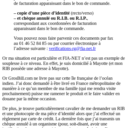
de facturation apparaissant dans le bon de commande.
–
copie d’une pièce d’identité
(recto/verso)
–
et chèque annulé ou R.I.B. ou R.I.P.
,
correspondant aux coordonnées de facturation
apparaissant dans le bon de commande.
Vous pouvez nous faire parvenir ces documents par fax
au 01 46 52 84 85 ou par courrier électronique à
l’adresse suivante :
verifications-rg@fia-net.fr
Or ma situation est particulière et FIA-NET n’est pas un exemple de
souplesse à ce niveau. En effet, je suis domicilié à Mayotte (et mon
RIB possède une adresse à Mayotte).
Or GrosBill.com ne livre pas sur cette île française de l’océan
indien. J’ai donc demandé à être livré en France métropolitaine de
manière à ce qu’un membre de ma famille (qui me rendra visite
prochainement) puisse me ramener le produit et le faire valider en
douane par la même occasion.
De plus, je trouve particulièrement cavalier de me demander un RIB
et une photocopie de ma pièce d’identité alors que j’ai effectué un
règlement par carte de crédit. La dernière fois que j’ai transmis un
chèque annulé à un organisme (pour, soit-disant, avoir une