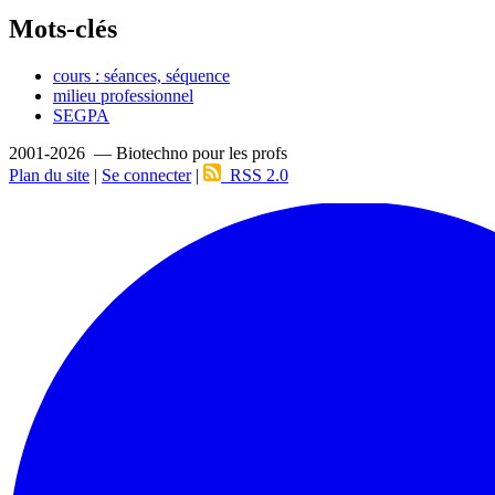
Mots-clés
cours : séances, séquence
milieu professionnel
SEGPA
2001-2026 — Biotechno pour les profs
Plan du site
|
Se connecter
|
RSS 2.0