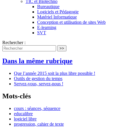
TIC et Biotechno
Bureautique
Logiciels et Pédagogie
Matériel Informatique
Conception et utilisation de sites Web
E-learning
SVT
Rechercher :
>>
Dans la même rubrique
Que l’année 2015 soit la plus libre possible !
Outils de gestion du temps
Servez-vous, servez-nous !
Mots-clés
cours : séances, séquence
educalibre
logiciel libre
progression, cahier de texte