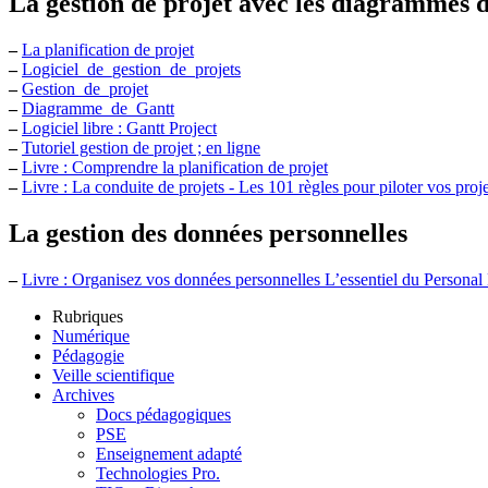
La gestion de projet avec les diagrammes 
–
La planification de projet
–
Logiciel_de_gestion_de_projets
–
Gestion_de_projet
–
Diagramme_de_Gantt
–
Logiciel libre : Gantt Project
–
Tutoriel gestion de projet ; en ligne
–
Livre : Comprendre la planification de projet
–
Livre : La conduite de projets - Les 101 règles pour piloter vos proj
La gestion des données personnelles
–
Livre : Organisez vos données personnelles L’essentiel du Persona
Rubriques
Numérique
Pédagogie
Veille scientifique
Archives
Docs pédagogiques
PSE
Enseignement adapté
Technologies Pro.