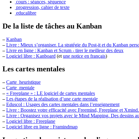
cours : séances, séquence
progression, cahier de texte
educalibre
De la liste de tâches au Kanban
–
Kanban
–
Livre : Mieux s’organiser. La stratégie du Post-it et du Kanban pers
–
Livre en ligne : Kanban et Scrum - tirer le meilleur des deux
–
Logiciel libre : Kanboard
(et
une notice en français
)
Les cartes mentales
–
Carte_heuristique
–
Carte_mentale
–
« Freeplane » : LE logiciel de cartes mentales
–
Les étapes de la réalisation d’une carte mentale
–
Eduscol : Usages des cartes mentales dans l’enseignement
–
Livre : Boostez votre efficacité avec Freemind, Freeplane et Xmin
–
Livre : Organisez vos projets avec le Mind Mapping. Des dessins au
–
Logiciel libre : Freeplane
–
Logiciel libre en ligne : Framindmap