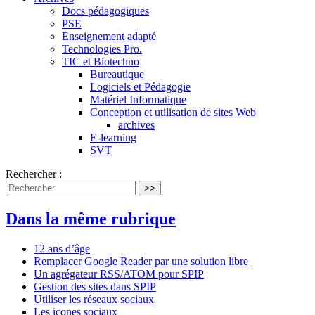
Docs pédagogiques
PSE
Enseignement adapté
Technologies Pro.
TIC et Biotechno
Bureautique
Logiciels et Pédagogie
Matériel Informatique
Conception et utilisation de sites Web
archives
E-learning
SVT
Rechercher :
>>
Dans la même rubrique
12 ans d’âge
Remplacer Google Reader par une solution libre
Un agrégateur RSS/ATOM pour SPIP
Gestion des sites dans SPIP
Utiliser les réseaux sociaux
Les icones sociaux