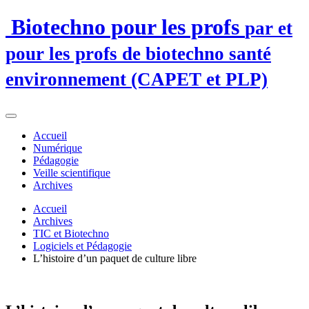
Biotechno pour les profs
par et
pour les profs de biotechno santé
environnement (CAPET et PLP)
Accueil
Numérique
Pédagogie
Veille scientifique
Archives
Accueil
Archives
TIC et Biotechno
Logiciels et Pédagogie
L’histoire d’un paquet de culture libre