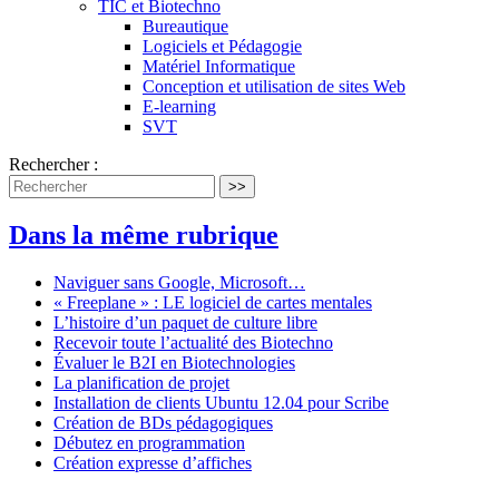
TIC et Biotechno
Bureautique
Logiciels et Pédagogie
Matériel Informatique
Conception et utilisation de sites Web
E-learning
SVT
Rechercher :
>>
Dans la même rubrique
Naviguer sans Google, Microsoft…
« Freeplane » : LE logiciel de cartes mentales
L’histoire d’un paquet de culture libre
Recevoir toute l’actualité des Biotechno
Évaluer le B2I en Biotechnologies
La planification de projet
Installation de clients Ubuntu 12.04 pour Scribe
Création de BDs pédagogiques
Débutez en programmation
Création expresse d’affiches