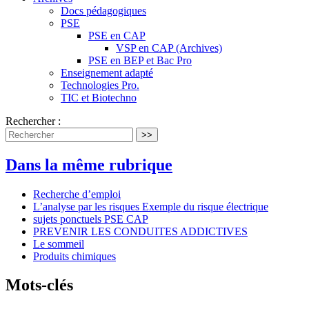
Docs pédagogiques
PSE
PSE en CAP
VSP en CAP (Archives)
PSE en BEP et Bac Pro
Enseignement adapté
Technologies Pro.
TIC et Biotechno
Rechercher :
>>
Dans la même rubrique
Recherche d’emploi
L’analyse par les risques Exemple du risque électrique
sujets ponctuels PSE CAP
PREVENIR LES CONDUITES ADDICTIVES
Le sommeil
Produits chimiques
Mots-clés