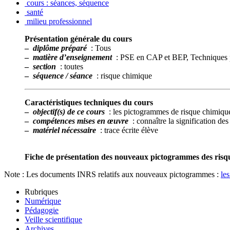
cours : séances, séquence
santé
milieu professionnel
Présentation générale du cours
–
diplôme préparé
: Tous
–
matière d’enseignement
: PSE en CAP et BEP, Techniques p
–
section
: toutes
–
séquence / séance
: risque chimique
Caractéristiques techniques du cours
–
objectif(s) de ce cours
: les pictogrammes de risque chimiqu
–
compétences mises en œuvre
: connaître la signification d
–
matériel nécessaire
: trace écrite élève
Fiche de présentation des nouveaux pictogrammes des risq
Note : Les documents INRS relatifs aux nouveaux pictogrammes :
le
Rubriques
Numérique
Pédagogie
Veille scientifique
Archives