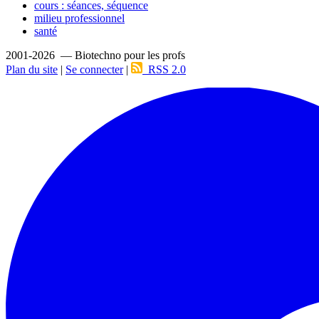
cours : séances, séquence
milieu professionnel
santé
2001-2026 — Biotechno pour les profs
Plan du site
|
Se connecter
|
RSS 2.0