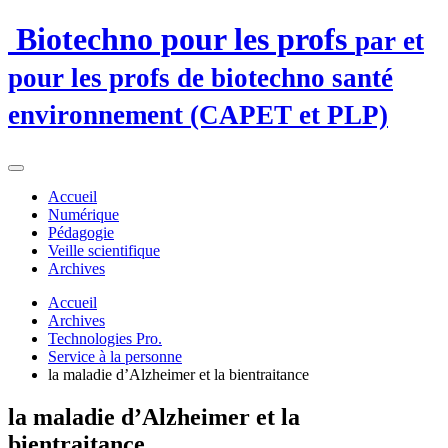
Biotechno pour les profs
par et
pour les profs de biotechno santé
environnement (CAPET et PLP)
Accueil
Numérique
Pédagogie
Veille scientifique
Archives
Accueil
Archives
Technologies Pro.
Service à la personne
la maladie d’Alzheimer et la bientraitance
la maladie d’Alzheimer et la
bientraitance