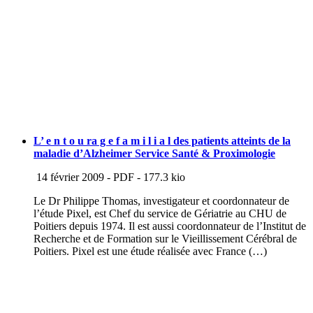
L’ e n t o u ra g e f a m i l i a l des patients atteints de la
maladie d’Alzheimer Service Santé & Proximologie
14 février 2009
-
PDF
-
177.3 kio
Le Dr Philippe Thomas, investigateur et coordonnateur de
l’étude Pixel, est Chef du service de Gériatrie au CHU de
Poitiers depuis 1974. Il est aussi coordonnateur de l’Institut de
Recherche et de Formation sur le Vieillissement Cérébral de
Poitiers. Pixel est une étude réalisée avec France (…)