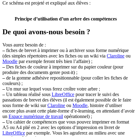
Ce schéma est projeté et expliqué aux élèves :
Principe d’utilisation d’un arbre des compétences
De quoi avons-nous besoin ?
Vous aurez besoin de :
–
fiches de brevet à imprimer ou à archiver sous forme numérique
(des simples répertoires avec les fiches ou un wiki via
Claroline
ou
Moodle
par exemple feront très bien l’affaire) ;
–
Des fiches de couleur à imprimer sur du papier couleur (pour
produire des documents genre post-it) ;
–
de la gomme adhésive repositionnable (pour coller les fiches de
couleurs) ;
–
Un mur sur lequel vous ferez croître votre arbre ;
–
Un tableau réalisé sous
LibreOffice
pour tracer le suivi des
passations de brevet des élèves (il est également possible de le faire
sous forme de wiki sur
Claroline
ou
Moodle
, histoire d’utiliser
encore plus avant cette plate-forme d’e-learning, en attendant d’avoir
un
Espace numérique de travail
opérationnel) ;
–
Un cahier de compétences que vous pouvez imprimer en format
A5 ou A4 plié en 2 avec les options d’impression en livret de
LibreOffice
par exemple. Vous les agraferez au milieu avec une