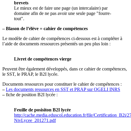
brevets
Le mieux est de faire une page (un intercalaire) par
domaine afin de ne pas avoir une seule page "fourre-
tout".
–
Blason de l’élève = cahier de compétences
Le modèle de cahier de compétences ci-dessous est à compléter à
l’aide de documents ressources présentés un peu plus loin :
Livret de compétences vierge
Peuvent être également développés, dans ce cahier de compétences,
le SST, le PRAP, le B2I lycée.
Documents ressources pour constituer le cahier de compétences :
–
Les documents ressources en SST et PRAP sur OGELI INRS
–
fiche de position B2I lycée :
Feuille de posisiton B2I lycée
http://cache.media.eduscol.education.fr/file/Certification_B2i/27
NivLycee_201271.pdf