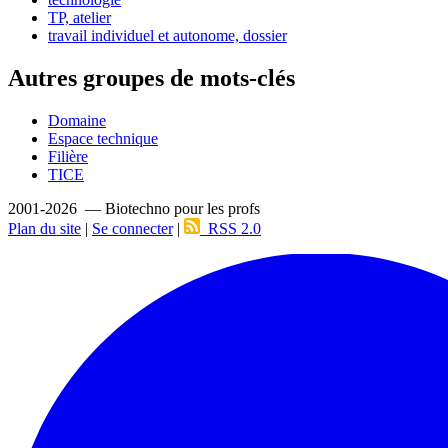
TP, atelier
travail individuel et autonome, dossier
Autres groupes de mots-clés
Domaine
Espace technique
Filière
TICE
2001-2026 — Biotechno pour les profs
Plan du site
|
Se connecter
|
RSS 2.0