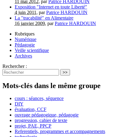
11 mai 2012
, par
Patrice HARDOUIN
Exposition "Internet en toute Liberté"
4 juin 2011
, par
Patrice HARDOUIN
La "traçabilité" en Alimentaire
16 janvier 2009
, par
Patrice HARDOUIN
Rubriques
Numérique
Pédagogie
Veille scientifique
Archives
Rechercher :
>>
Mots-clés dans le même groupe
cours : séances, séquence
DIY
évaluation, CCF
ouvrage pédagogique, pédagogie
progression, cahier de texte
projet, PAE, PPCP
Referentiels, programmes et accompagnements
technologie