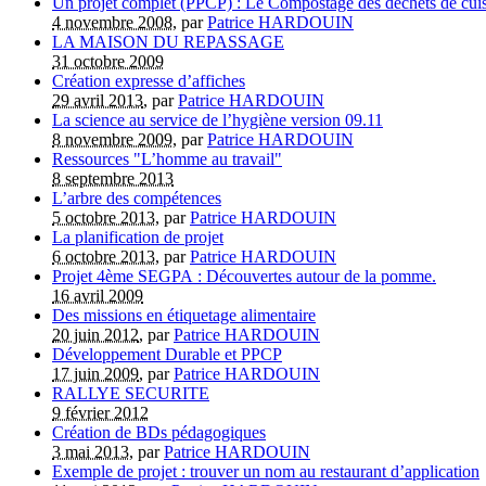
Un projet complet (PPCP) : Le Compostage des déchets de cui
4 novembre 2008
, par
Patrice HARDOUIN
LA MAISON DU REPASSAGE
31 octobre 2009
Création expresse d’affiches
29 avril 2013
, par
Patrice HARDOUIN
La science au service de l’hygiène version 09.11
8 novembre 2009
, par
Patrice HARDOUIN
Ressources "L’homme au travail"
8 septembre 2013
L’arbre des compétences
5 octobre 2013
, par
Patrice HARDOUIN
La planification de projet
6 octobre 2013
, par
Patrice HARDOUIN
Projet 4ème SEGPA : Découvertes autour de la pomme.
16 avril 2009
Des missions en étiquetage alimentaire
20 juin 2012
, par
Patrice HARDOUIN
Développement Durable et PPCP
17 juin 2009
, par
Patrice HARDOUIN
RALLYE SECURITE
9 février 2012
Création de BDs pédagogiques
3 mai 2013
, par
Patrice HARDOUIN
Exemple de projet : trouver un nom au restaurant d’application