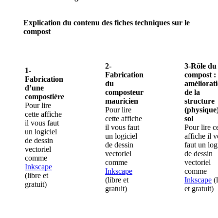
Explication du contenu des fiches techniques sur le
compost
2-
3-Rôle du
1-
Fabrication
compost :
Fabrication
du
améliorat
d’une
composteur
de la
compostière
mauricien
structure
Pour lire
Pour lire
(physique
cette affiche
cette affiche
sol
il vous faut
il vous faut
Pour lire c
un logiciel
un logiciel
affiche il 
de dessin
de dessin
faut un log
vectoriel
vectoriel
de dessin
comme
comme
vectoriel
Inkscape
Inkscape
comme
(libre et
(libre et
Inkscape
(l
gratuit)
gratuit)
et gratuit)