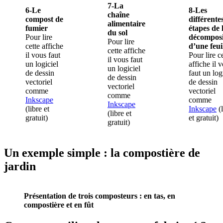
7-La
6-Le
8-Les
chaîne
compost de
différente
alimentaire
fumier
étapes de 
du sol
Pour lire
décomposi
Pour lire
cette affiche
d’une feui
cette affiche
il vous faut
Pour lire c
il vous faut
un logiciel
affiche il 
un logiciel
de dessin
faut un log
de dessin
vectoriel
de dessin
vectoriel
comme
vectoriel
comme
Inkscape
comme
Inkscape
(libre et
Inkscape
(l
(libre et
gratuit)
et gratuit)
gratuit)
Un exemple simple : la compostière de
jardin
Présentation de trois composteurs : en tas, en
compostière et en fût