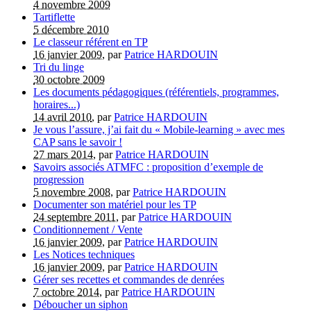
4 novembre 2009
Tartiflette
5 décembre 2010
Le classeur référent en TP
16 janvier 2009
, par
Patrice HARDOUIN
Tri du linge
30 octobre 2009
Les documents pédagogiques (référentiels, programmes,
horaires...)
14 avril 2010
, par
Patrice HARDOUIN
Je vous l’assure, j’ai fait du « Mobile-learning » avec mes
CAP sans le savoir !
27 mars 2014
, par
Patrice HARDOUIN
Savoirs associés ATMFC : proposition d’exemple de
progression
5 novembre 2008
, par
Patrice HARDOUIN
Documenter son matériel pour les TP
24 septembre 2011
, par
Patrice HARDOUIN
Conditionnement / Vente
16 janvier 2009
, par
Patrice HARDOUIN
Les Notices techniques
16 janvier 2009
, par
Patrice HARDOUIN
Gérer ses recettes et commandes de denrées
7 octobre 2014
, par
Patrice HARDOUIN
Déboucher un siphon