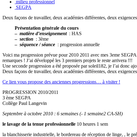
milieu professionnel
SEGPA
Deux façons de travailler, deux académies différentes, deux exigences
Présentation générale du cours
–
matière d’enseignement
: HAS
–
section
: 3ème
–
séquence / séance
: progression annuelle
Voici ma progression prévue pour 2010 2011 avec mes 3eme SEGPA, il 
remarques ! J’ai développé les 3 premiers projets le reste arrivera !!!
Une seconde progression a été proposée par soleil182, je l’ai donc ajo
Deux façons de travailler, deux académies différentes, deux exigences
Ce lien vous propose des anciennes progressions… à visiter !
PROGRESSION 2010/2011
3 ème SEGPA
Collège Paul Langevin
Septembre à octobre 2010 : 6 semaines (- 1 semaine2 CA-SH)
le lavage de la tenue professionnelle
10 heures 1 sem
la blanchisserie industrielle, le bordereau de réception de linge, , le 