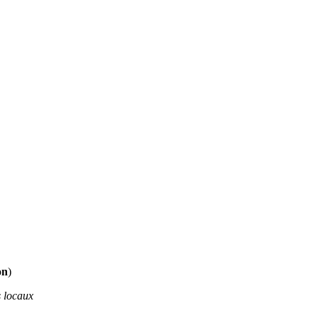
on
)
s locaux