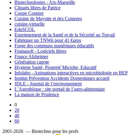
Biotechnologies - Aix-Marseille
Cliparts libres de Patrice
Coupe Couture
Cuisine de Mayotte et des Comores
cuisine-virtuelle
EduSCOL
Enseignement de la Santé et de la Sécurité au Travail
Fabriquer un TNWii pour 41 €uros
Forge des communs numériques éducatifs
Framasoft - Logiciels libres
France Alzheimer
Génération capote
Hygiene Santé, Propreté Microbe, Educatif
Infolabo - Animations interactives en microbiologie en BEP
Institut Prévention Accidents Domestiques accueil
JDLE - Journal de l’environnement
L’Agrothèque : site portail de l’agro-alimentaire
La maison de Prudence
0
20
40
60
2001-2026 — Biotechno pour les profs