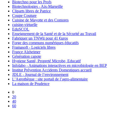
Biotechno pour les Profs
Biotechnologies - Aix-Marseille
Cliparts libres de Patrice
Coupe Couture
Cuisine de Mayotte et des Comores
cuisine-virtuelle
EduSCOL
Enseignement de la Santé et de la Sécurité au Travail
Fabriquer un TNWii pour 41 €uros
Forge des communs numériques éducatifs
Framasoft - Logiciels libres
France Alzheimer
Génération capote
Hygiene Santé, Propreté Microbe, Educatif
Infolabo - Animations interactives en microbiologie en BEP
Institut Prévention Accidents Domestiques accueil
JDLE - Journal de l’environnement
L’Agrothèque : site portail de l’agro-alimentaire
La maison de Prudence
0
20
40
60