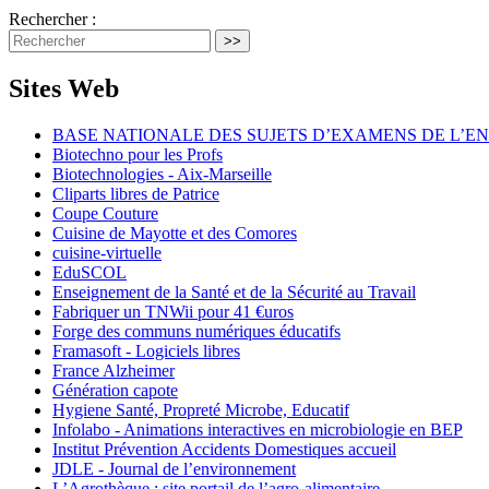
Rechercher :
>>
Sites Web
BASE NATIONALE DES SUJETS D’EXAMENS DE L’E
Biotechno pour les Profs
Biotechnologies - Aix-Marseille
Cliparts libres de Patrice
Coupe Couture
Cuisine de Mayotte et des Comores
cuisine-virtuelle
EduSCOL
Enseignement de la Santé et de la Sécurité au Travail
Fabriquer un TNWii pour 41 €uros
Forge des communs numériques éducatifs
Framasoft - Logiciels libres
France Alzheimer
Génération capote
Hygiene Santé, Propreté Microbe, Educatif
Infolabo - Animations interactives en microbiologie en BEP
Institut Prévention Accidents Domestiques accueil
JDLE - Journal de l’environnement
L’Agrothèque : site portail de l’agro-alimentaire