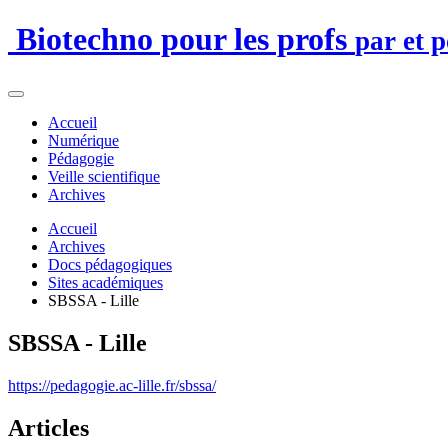
Biotechno pour les profs
par et 
Accueil
Numérique
Pédagogie
Veille scientifique
Archives
Accueil
Archives
Docs pédagogiques
Sites académiques
SBSSA - Lille
SBSSA - Lille
https://pedagogie.ac-lille.fr/sbssa/
Articles