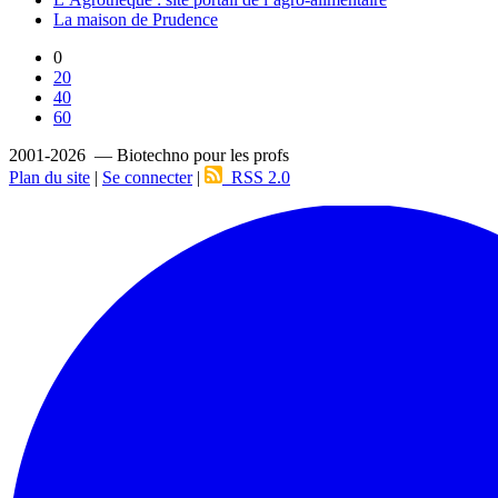
La maison de Prudence
0
20
40
60
2001-2026 — Biotechno pour les profs
Plan du site
|
Se connecter
|
RSS 2.0