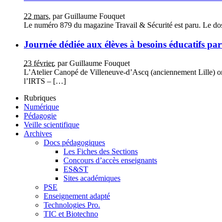
22 mars
, par Guillaume Fouquet
Le numéro 879 du magazine Travail & Sécurité est paru. Le dos
Journée dédiée aux élèves à besoins éducatifs part
23 février
, par Guillaume Fouquet
L’Atelier Canopé de Villeneuve-d’Ascq (anciennement Lille) org
l’IRTS – […]
Rubriques
Numérique
Pédagogie
Veille scientifique
Archives
Docs pédagogiques
Les Fiches des Sections
Concours d’accès enseignants
ES&ST
Sites académiques
PSE
Enseignement adapté
Technologies Pro.
TIC et Biotechno