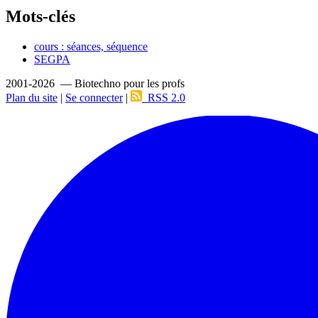
Mots-clés
cours : séances, séquence
SEGPA
2001-2026 — Biotechno pour les profs
Plan du site
|
Se connecter
|
RSS 2.0