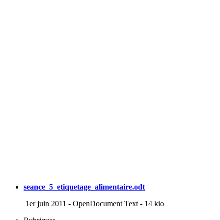
seance_5_etiquetage_alimentaire.odt
1er juin 2011
-
OpenDocument Text
-
14 kio