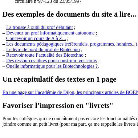
circulaire n°97-123 du 23/05/1997
Des exemples de documents du site à lire...
–
La trousse à outil du prof débutant
;
–
Devenez un prof informatiquement autonome
;
–
Concevoir un cours de A à Z...
;
–
Les documents pédagogiques (référentiels, programmes, horaires...)
–
Le livre de bord du prof de Biotechno
;
–
Recevoir toute l’actualité des Biotechno
;
–
Des ressources libres pour construire vos cours
;
–
Quelle informatique pour les Biotechnologies ?
.
Un récapitulatif des textes en 1 page
En une page sur l’académie de Dijon, les principaux articles de BOE
Favoriser l’impression en "livrets"
Pour les collègues qui ne connaîtraient pas encore les fonctionnalités d’
joindre comme un petit livret (pour ma part, ça me rappelle les livrets 