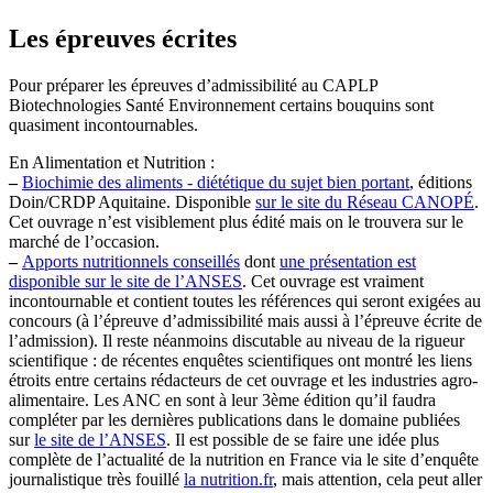
Les épreuves écrites
Pour préparer les épreuves d’admissibilité au CAPLP
Biotechnologies Santé Environnement certains bouquins sont
quasiment incontournables.
En Alimentation et Nutrition :
–
Biochimie des aliments - diététique du sujet bien portant
, éditions
Doin/CRDP Aquitaine. Disponible
sur le site du Réseau CANOPÉ
.
Cet ouvrage n’est visiblement plus édité mais on le trouvera sur le
marché de l’occasion.
–
Apports nutritionnels conseillés
dont
une présentation est
disponible sur le site de l’ANSES
. Cet ouvrage est vraiment
incontournable et contient toutes les références qui seront exigées au
concours (à l’épreuve d’admissibilité mais aussi à l’épreuve écrite de
l’admission). Il reste néanmoins discutable au niveau de la rigueur
scientifique : de récentes enquêtes scientifiques ont montré les liens
étroits entre certains rédacteurs de cet ouvrage et les industries agro-
alimentaire. Les ANC en sont à leur 3ème édition qu’il faudra
compléter par les dernières publications dans le domaine publiées
sur
le site de l’ANSES
. Il est possible de se faire une idée plus
complète de l’actualité de la nutrition en France via le site d’enquête
journalistique très fouillé
la nutrition.fr
, mais attention, cela peut aller