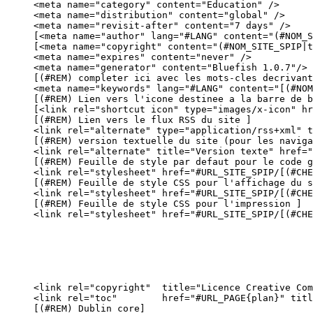
<meta name="category" content="Education" />

<meta name="distribution" content="global" />

<meta name="revisit-after" content="7 days" />

[<meta name="author" lang="#LANG" content="(#NOM_S
[<meta name="copyright" content="(#NOM_SITE_SPIP|t
<meta name="expires" content="never" />

<meta name="generator" content="Bluefish 1.0.7"/>

[(#REM) completer ici avec les mots-cles decrivant
<meta name="keywords" lang="#LANG" content="[(#NOM
[(#REM) Lien vers l'icone destinee a la barre de b
[<link rel="shortcut icon" type="images/x-icon" hr
[(#REM) Lien vers le flux RSS du site ]

<link rel="alternate" type="application/rss+xml" t
[(#REM) version textuelle du site (pour les naviga
<link rel="alternate" title="Version texte" href="
[(#REM) Feuille de style par defaut pour le code g
<link rel="stylesheet" href="#URL_SITE_SPIP/[(#CHE
[(#REM) Feuille de style CSS pour l'affichage du s
<link rel="stylesheet" href="#URL_SITE_SPIP/[(#CHE
[(#REM) Feuille de style CSS pour l'impression ]

<link rel="stylesheet" href="#URL_SITE_SPIP/[(#CHE
<link rel="copyright"  title="Licence Creative Com
<link rel="toc"        href="#URL_PAGE{plan}" titl
[(#REM) Dublin core]
