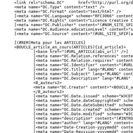
<link rel="schema.DC"      href="http://purl.org/d
<meta name="DC.Type" content="text" /> 

<meta name="DC.Format" content="text/html" /> 

[<meta name="DC.Language" scheme="RFC3066" content
<meta name="DC.Rights" content="Licence Creative C
[<meta name="DC.Publisher" content="(#NOM_SITE_SPI
<meta name="DC.Audience.educationLevel" content="s
[<meta name="DC.Source" content="(#URL_SITE_SPIP|a
[(#REM)Meta pour les ARTICLES]

<BOUCLE_article_en_cours(ARTICLES){id_article}>

	[<base href="(#URL_ARTICLE|abs_url)" />]

	[<meta name="DC.Relation.references" content="(#URL_SITE|abs_url)" />]

	[<meta name="DC.Relation.requires" content="(#URL_SITE|abs_url)" />]

	[<meta name="DC.Identifier" content="(#URL_ARTICLE|abs_url)" />]

	[<meta name="DC.Title" lang="#LANG" content="(#TITRE|textebrut|supprimer_numero)" />] 

	[<meta name="DC.Subject" lang="#LANG" content="(#CHAPO|textebrut|supprimer_numero)" />]

	[<meta name="DC.Description" lang="#LANG" content="(#INTRODUCTION|textebrut|couper{150})" />]

	<B_auteurs2>

	<meta name="DC.Creator" content="<BOUCLE_auteurs2(AUTEURS){id_article}{"; "}>#NOM, [mailto:(#EMAIL|antispam)]</BOUCLE_auteurs2>" />

	</B_auteurs2>

	[<meta name="DC.Date.issued" scheme="W3CDTF" content="(#DATE|affdate{'Y-m-d'})" />] 

	[<meta name="DC.Date.dateCopyrighted" scheme="W3CDTF" content="(#DATE|affdate{'Y-m-d'})" />]

	[<meta name="DC.Date.dateSubmitted" scheme="W3CDTF" content="(#DATE_REDAC|affdate{'Y-m-d'})" />] 

	[<meta name="DC.Date.created" scheme="W3CDTF" content="(#DATE_REDAC|affdate{'Y-m-d'})" />]

	[<meta name="DC.Date.modified" scheme="W3CDTF" content="(#DATE_MODIF|affdate{'Y-m-d'})" />]

	[<meta name="description" content="(#INTRODUCTION|textebrut|couper{150})" />]

	[<meta name="author" lang="#LANG" content="(#LESAUTEURS|textebrut)" />]

	[<meta name="Date-Creation-yyyymmdd" content="(#DATE|affdate{'Ymd'})" />]

	[<meta name="Date-Revision-yyyymmdd" content="(#DATE_MODIF|affdate{'Ymd'})" />]
