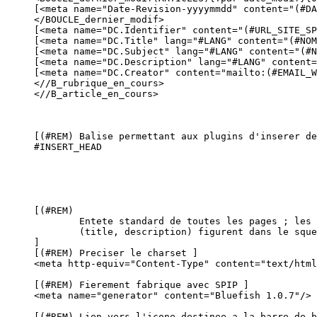
[<meta name="Date-Revision-yyyymmdd" content="(#DA
</BOUCLE_dernier_modif>

[<meta name="DC.Identifier" content="(#URL_SITE_SP
[<meta name="DC.Title" lang="#LANG" content="(#NOM
[<meta name="DC.Subject" lang="#LANG" content="(#N
[<meta name="DC.Description" lang="#LANG" content=
[<meta name="DC.Creator" content="mailto:(#EMAIL_W
<//B_rubrique_en_cours>

<//B_article_en_cours>

[(#REM) Balise permettant aux plugins d'inserer de
#INSERT_HEAD

[(#REM)

	Entete standard de toutes les pages ; les elements specifiques

	(title, description) figurent dans le squelette article.html

]

[(#REM) Preciser le charset ]

<meta http-equiv="Content-Type" content="text/html
[(#REM) Fierement fabrique avec SPIP ]

<meta name="generator" content="Bluefish 1.0.7"/>

[(#REM) Lien vers l'icone destinee a la barre de b