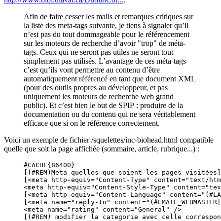
Afin de faire cesser les mails et remarques critiques sur
la liste des meta-tags suivante, je tiens à signaler qu’il
n’est pas du tout dommageable pour le référencement
sur les moteurs de recherche d’avoir "trop" de méta-
tags. Ceux qui ne seront pas utiles ne seront tout
simplement pas utilisés. L’avantage de ces méta-tags
c’est qu’ils vont permettre au contenu d’être
automatiquement référencé en tant que document XML
(pour des outils propres au développeur, et pas
uniquement les moteurs de recherche web grand
public). Et c’est bien le but de SPIP : produire de la
documentation ou du contenu qui ne sera véritablement
efficace que si on le référence correctement.
Voici un exemple de fichier /squelettes/inc-biohead.html compatible
quelle que soit la page affichée (sommaire, article, rubrique...) :
#CACHE{86400}

[(#REM)Meta quelles que soient les pages visitées]

[<meta http-equiv="Content-Type" content="text/htm
<meta http-equiv="Content-Style-Type" content="tex
[<meta http-equiv="Content-Language" content="(#LA
[<meta name="reply-to" content="(#EMAIL_WEBMASTER|
<meta name="rating" content="General" />

[(#REM) modifier la categorie avec celle correspon