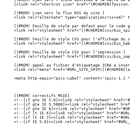
[<link rel="shortcut icon" href="(#CHEMIN{favicon.
[(#REM) Lien vers le flux RSS du site ]

<link rel="alternate" type="application/rss+xml" t
[(#REM) Feuille de style par defaut pour le code g
<link rel="stylesheet" href="[(#CHEMIN{css/bio_spi
[(#REM) Feuille de style CSS pour l'affichage du s
<link rel="stylesheet" href="[(#CHEMIN{css/bio_hab
[(#REM) Feuille de style CSS pour l'impression ]

<link rel="stylesheet" href="[(#CHEMIN{css/bio_imp
[(#REM) appel au fichier d'étiquetage ICRA a inser
<link rel="meta" href="#URL_SITE_SPIP/[(#CHEMIN{la
<meta http-equiv="pics-Label" content='(pics-1.1 "
[(#REM) correctifs MSIE]

<!--[if gte IE 5.0]><link rel="stylesheet" href="#
<!--[if gte IE 5.5000]><link rel="stylesheet" href
<!--[if gte IE 6]><link rel="stylesheet" href="#UR
<!--[if lt IE 6]><link rel="stylesheet" href="#URL
<!--[if lt IE 7]><link rel="stylesheet" href="#URL
<!--[if IE 5.0]><link rel="stylesheet" href="#URL_