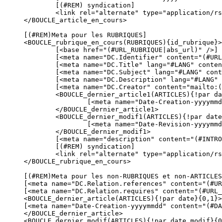
	[(#REM) syndication]

	<link rel="alternate" type="application/rss+xml" title="<:syndiquer_rubrique:>" href="#URL_SITE_SPIP/spip.php?rubrique#ID_RUBRIQUE" />

</BOUCLE_article_en_cours>

[(#REM)Meta pour les RUBRIQUES]

<BOUCLE_rubrique_en_cours(RUBRIQUES){id_rubrique}>

	[<base href="(#URL_RUBRIQUE|abs_url)" />]

	[<meta name="DC.Identifier" content="(#URL_RUBRIQUE|abs_url)" />] 

	[<meta name="DC.Title" lang="#LANG" content="(#TITRE|textebrut|supprimer_numero)" />] 

	[<meta name="DC.Subject" lang="#LANG" content="(#TITRE|textebrut|supprimer_numero)" />]

	[<meta name="DC.Description" lang="#LANG" content="(#INTRODUCTION|textebrut|couper{150})" />]

	[<meta name="DC.Creator" content="mailto:(#EMAIL_WEBMASTER|antispam)" />]

	<BOUCLE_dernier_article1(ARTICLES){!par date}{id_rubrique}{0,1}>

		[<meta name="Date-Creation-yyyymmdd" content="(#DATE|affdate{'Ymd'})" />]

	</BOUCLE_dernier_article1>

	<BOUCLE_dernier_modif1(ARTICLES){!par date_modif}{id_rubrique}{0,1}>

		[<meta name="Date-Revision-yyyymmdd" content="(#DATE_MODIF|affdate{'Ymd'})" />]

	</BOUCLE_dernier_modif1>

	[<meta name="description" content="(#INTRODUCTION|textebrut|couper{150})" />]

	[(#REM) syndication]

	<link rel="alternate" type="application/rss+xml" title="<:syndiquer_rubrique:>" href="#URL_SITE_SPIP/backend.php3?id_rubrique=#ID_RUBRIQUE" />

</BOUCLE_rubrique_en_cours>

[(#REM)Meta pour les non-RUBRIQUES et non-ARTICLES
[<meta name="DC.Relation.references" content="(#UR
[<meta name="DC.Relation.requires" content="(#URL_
<BOUCLE_dernier_article(ARTICLES){!par date}{0,1}>

[<meta name="Date-Creation-yyyymmdd" content="(#DA
</BOUCLE_dernier_article>

<BOUCLE_dernier_modif(ARTICLES){!par date_modif}{0