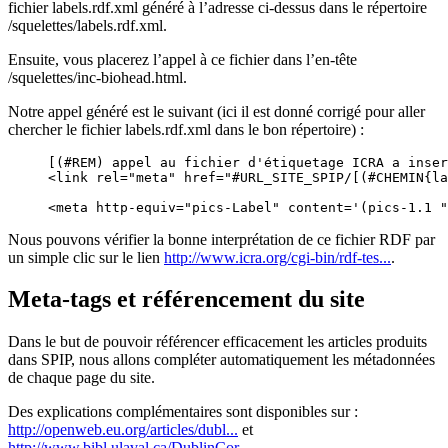
fichier labels.rdf.xml généré à l’adresse ci-dessus dans le répertoire
/squelettes/labels.rdf.xml.
Ensuite, vous placerez l’appel à ce fichier dans l’en-tête
/squelettes/inc-biohead.html.
Notre appel généré est le suivant (ici il est donné corrigé pour aller
chercher le fichier labels.rdf.xml dans le bon répertoire) :
[(#REM) appel au fichier d'étiquetage ICRA a inser
<link rel="meta" href="#URL_SITE_SPIP/[(#CHEMIN{la
<meta http-equiv="pics-Label" content='(pics-1.1 "
Nous pouvons vérifier la bonne interprétation de ce fichier RDF par
un simple clic sur le lien
http://www.icra.org/cgi-bin/rdf-tes...
.
Meta-tags et référencement du site
Dans le but de pouvoir référencer efficacement les articles produits
dans SPIP, nous allons compléter automatiquement les métadonnées
de chaque page du site.
Des explications complémentaires sont disponibles sur :
http://openweb.eu.org/articles/dubl...
et
http://www.bibl.ulaval.ca/DublinCor...
.