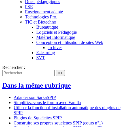
Docs pédagogiques
PSE
Enseignement adapté
Technologies Pro.
TIC et Biotechno
Bureautique
Logiciels et Pédagogie
Matériel Informatique
Conception et utilisation de sites Web
archives
E-learning
SVT
Rechercher :
>>
Dans la même rubrique
Adapter son SarkaSPIP
Simplifiez-vous le forum avec Vanilla
Utiliser la fonction d’installation automatique des plugins de
SPIP
Plugins de Squelettes SPIP
Construire ses propres squelettes SPIP (cours n°1)