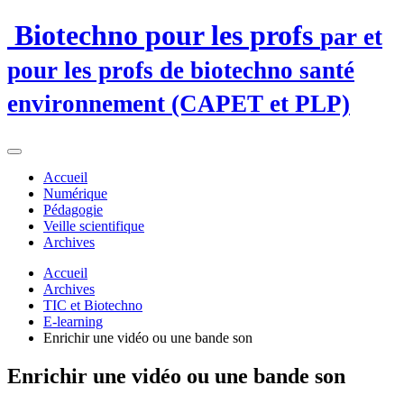
Biotechno pour les profs
par et
pour les profs de biotechno santé
environnement (CAPET et PLP)
Accueil
Numérique
Pédagogie
Veille scientifique
Archives
Accueil
Archives
TIC et Biotechno
E-learning
Enrichir une vidéo ou une bande son
Enrichir une vidéo ou une bande son