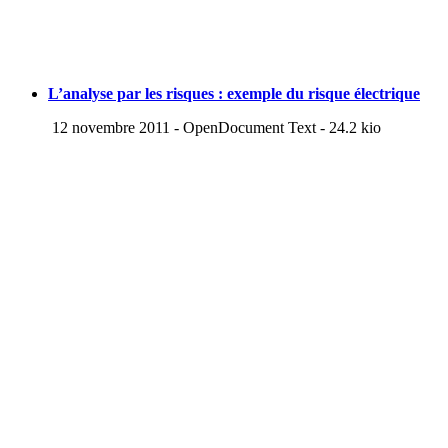
L’analyse par les risques : exemple du risque électrique
12 novembre 2011
-
OpenDocument Text
-
24.2 kio