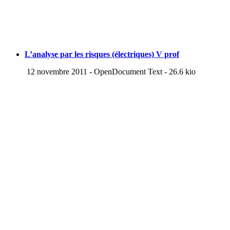
L’analyse par les risques (électriques) V prof
12 novembre 2011
-
OpenDocument Text
-
26.6 kio