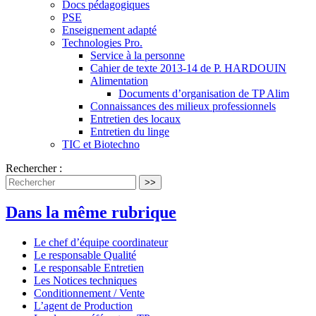
Docs pédagogiques
PSE
Enseignement adapté
Technologies Pro.
Service à la personne
Cahier de texte 2013-14 de P. HARDOUIN
Alimentation
Documents d’organisation de TP Alim
Connaissances des milieux professionnels
Entretien des locaux
Entretien du linge
TIC et Biotechno
Rechercher :
>>
Dans la même rubrique
Le chef d’équipe coordinateur
Le responsable Qualité
Le responsable Entretien
Les Notices techniques
Conditionnement / Vente
L’agent de Production