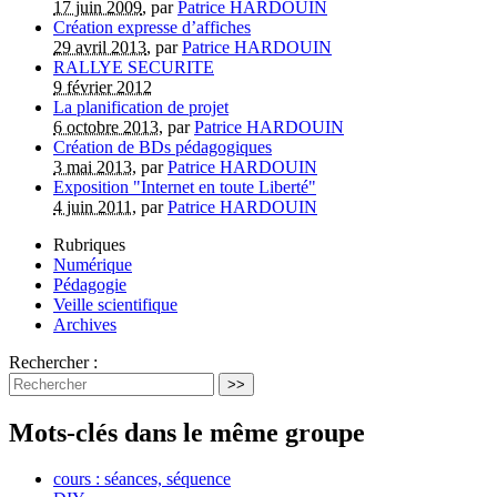
17 juin 2009
, par
Patrice HARDOUIN
Création expresse d’affiches
29 avril 2013
, par
Patrice HARDOUIN
RALLYE SECURITE
9 février 2012
La planification de projet
6 octobre 2013
, par
Patrice HARDOUIN
Création de BDs pédagogiques
3 mai 2013
, par
Patrice HARDOUIN
Exposition "Internet en toute Liberté"
4 juin 2011
, par
Patrice HARDOUIN
Rubriques
Numérique
Pédagogie
Veille scientifique
Archives
Rechercher :
>>
Mots-clés dans le même groupe
cours : séances, séquence