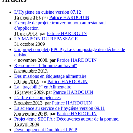
L’Hygiène en cuisine version 07.12
16 mars 2010
, par
Patrice HARDOUIN
Exemple de projet : trouver un nom au restaurant
d’application
11 mai 2012
, par
Patrice HARDOUIN
LA MAISON DU REPASSAGE
31 octobre 2009
Un projet complet (PPCP) : Le Compostage des déchets de
cuisine
4 novembre 2008
, par
Patrice HARDOUIN
Ressources "L’homme au travail"
8 septembre 2013
Des missions en étiquetage alimentaire
20 juin 2012
, par
Patrice HARDOUIN
La "traçabilité" en Alimentaire
16 janvier 2009
, par
Patrice HARDOUIN
L’arbre des compétences
5 octobre 2013
, par
Patrice HARDOUIN
La science au service de l’hygiène version 09.11
8 novembre 2009
, par
Patrice HARDOUIN
Projet 4ème SEGPA : Découvertes autour de la pomme.
16 avril 2009
Développement Durable et PPCP