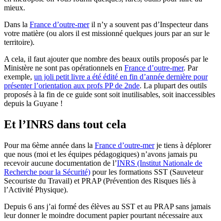
mieux.
Dans la
France d’outre-mer
il n’y a souvent pas d’Inspecteur dans
votre matière (ou alors il est missionné quelques jours par an sur le
territoire).
A cela, il faut ajouter que nombre des beaux outils proposés par le
Ministère ne sont pas opérationnels en
France d’outre-mer
. Par
exemple,
un joli petit livre a été édité en fin d’année dernière pour
présenter l’orientation aux profs PP de 2nde
. La plupart des outils
proposés à la fin de ce guide sont soit inutilisables, soit inaccessibles
depuis la Guyane !
Et l’INRS dans tout cela
Pour ma 6ème année dans la
France d’outre-mer
je tiens à déplorer
que nous (moi et les équipes pédagogiques) n’avons jamais pu
recevoir aucune documentation de l’
INRS (Institut Nationale de
Recherche pour la Sécurité)
pour les formations SST (Sauveteur
Secouriste du Travail) et PRAP (Prévention des Risques liés à
l’Activité Physique).
Depuis 6 ans j’ai formé des élèves au SST et au PRAP sans jamais
leur donner le moindre document papier pourtant nécessaire aux