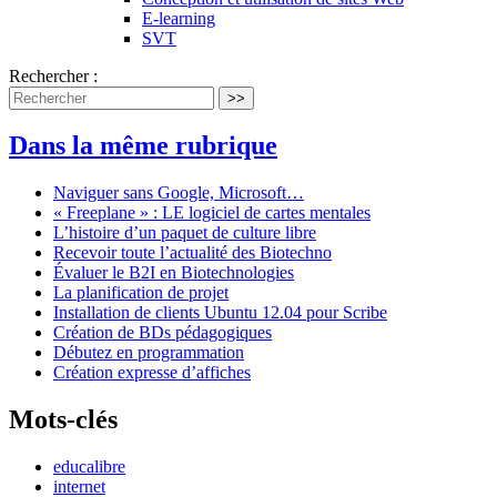
E-learning
SVT
Rechercher :
>>
Dans la même rubrique
Naviguer sans Google, Microsoft…
« Freeplane » : LE logiciel de cartes mentales
L’histoire d’un paquet de culture libre
Recevoir toute l’actualité des Biotechno
Évaluer le B2I en Biotechnologies
La planification de projet
Installation de clients Ubuntu 12.04 pour Scribe
Création de BDs pédagogiques
Débutez en programmation
Création expresse d’affiches
Mots-clés
educalibre
internet