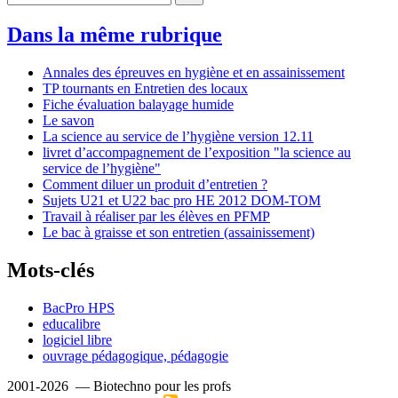
Dans la même rubrique
Annales des épreuves en hygiène et en assainissement
TP tournants en Entretien des locaux
Fiche évaluation balayage humide
Le savon
La science au service de l’hygiène version 12.11
livret d’accompagnement de l’exposition "la science au
service de l’hygiène"
Comment diluer un produit d’entretien ?
Sujets U21 et U22 bac pro HE 2012 DOM-TOM
Travail à réaliser par les élèves en PFMP
Le bac à graisse et son entretien (assainissement)
Mots-clés
BacPro HPS
educalibre
logiciel libre
ouvrage pédagogique, pédagogie
2001-2026 — Biotechno pour les profs